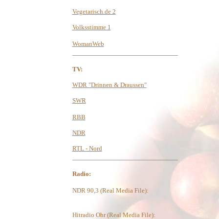
Vegetarisch.de 2
Volksstimme 1
WomanWeb
___________________________
TV:
WDR "Drinnen & Draussen"
SWR
RBB
NDR
RTL - Nord
___________________________
Radio:
NDR 90,3 (Real Media File):
Hitradio Ohr (Real Media File):