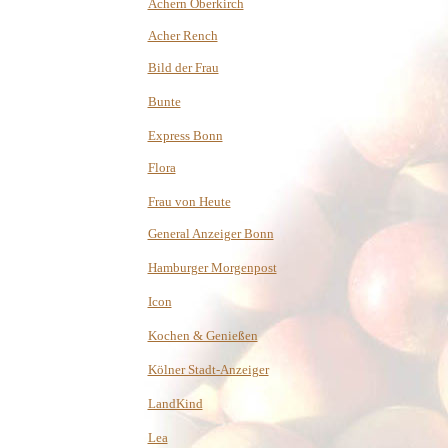
Achern Oberkirch
Acher Rench
Bild der Frau
Bunte
Express Bonn
Flora
Frau von Heute
General Anzeiger Bonn
Hamburger Morgenpost
Icon
Kochen & Genießen
Kölner Stadt-Anzeiger
LandKind
Lea