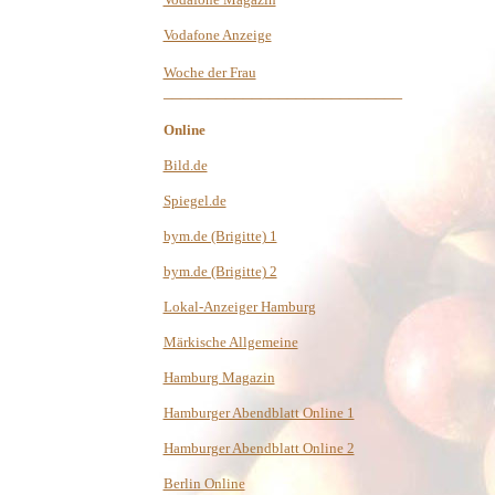
Vodafone Anzeige
Woche der Frau
___________________________
Online
Bild.de
Spiegel.de
bym.de (Brigitte) 1
bym.de (Brigitte) 2
Lokal-Anzeiger Hamburg
Märkische Allgemeine
Hamburg Magazin
Hamburger Abendblatt Online 1
Hamburger Abendblatt Online 2
Berlin Online